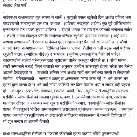
लेखोट लेख्न पाएँ ।
.
सर्वप्रथम कथानकको मूल सारमा नै जाउँ । मृत्युको पसल खुलेको दिन अर्थात् पहिलो भाग
पोखरावासी 'म'पात्रको एक रात संभवतः (परिचय नखुलेको अर्थमा) एक पूर्व परिचितासंग
इन्टरनेटमा भेट भएको कुरामा सकिन्छ । दोस्रो भागमा भेट मोबाइल फोनको सन्देशमा सर्दछ
। तेस्रो भागमा मोबाइल फोनकै सन्देशमा परिचय खुलेको प्रसंगमा सकिन्छ । यहाँ सम्म
कथामा कथानकको नै अभाव छ केवल एउटा रहस्यमात्र पैदा गर्न खोजिएको छ । चौथो
भागमा कथा 'फ्ल्याशब्याक'मा 'टिपिकल डियर कल्याण' शैलीमा अगाडी बढ्छ जहाँ परिचय
खुलेकी पात्र (स्मारिका पौडेल) र 'म'पात्र (सुयोग्य लम्साल)बीच केही वर्ष पहिला
काठमाण्डौमा चलेको प्रेमप्रसंगलाई चुरोटसंग घोलेर प्रस्तुत गरिएको छ । पाँचौ भागमा
त्यही सम्बन्धले उचाई लिएर कथाको माग अनुसार एकदिन रहस्यपूर्ण ढंगमा 'ब्रेक अप मेसेज'
आएको देखाइएको छ । कथाको अन्तिम भाग अर्थात् छैटौं भाग सबैभन्दा राम्रो छ लेखनको
शैलीमा, परिष्कारवादी । रहस्य यथावत् छ अन्त्यसम्म "नोरा कता गई ?" भने जस्तो तर
एउटा कुरा फरक के छ भने यहाँ 'नोरा' फर्किन्छे तर किन विछोड भयो त शायद यही रहस्य
हो । कम्प्युटर, इन्टरनेट, मोबाइल, म्यासेज, कफी, चिया, चुरोट यीनै आधुनिक उपकरण,
प्रविधि र जीवनशैली को जालमा घुमेको छ कथा l उत्तरकिशोरावस्थाको प्रेम, आत्मीयता,
मानवका संवेदना र सम्बन्धहरूमा सूचना प्रविधिको प्रभाव, नवआधुनिक जीवनशैलीका
शायद विवाहपूर्वको भौतिक सम्बन्धसम्मका उदारताका प्रसंगहरू कथामा पाइन्छन् । समग्रमा
शायद कथाको प्रस्तुतिकरण वा लेखकको व्यक्तिगत स्वैरकल्पना नै यसको विशेषता हो ।
यो शुभ सन्देश हो आगामी दिनको ।
.
कथा उत्तरआधुनिक शैलीको छ मजस्तो जीवनको एउटा पाटोमा गहिरो पुरातनपन्थी