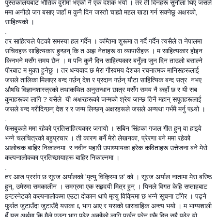
पुस्तकालयबाट भौतिक दुरीमा भएको नै एक दशक भयो । तर ती दिनहरू सुनौला थिए जसले
ममा अनौठो जग बसाए जहाँ म कुनै दिन जस्तो चाह्यो महल खडा गर्न सक्नेछु अक्षरको,
साहित्यको ।
.
तर साहित्यले पेटको समस्या हल गर्दैन । कम्तिमा शुरूमा त गर्दै गर्दैन त्यसैले त नेपालमा
सचिवहरू साहित्यकार हुन्छन् कि त अझ नेताहरू वा व्यापारीहरू । म साहित्यकार होइन
किनभने मसँग समय छैन । म पनि कुनै दिन साहित्यकार बनुँला जुन दिन ताउलो बसाल्ने
पीरबाट म मुक्त हुनेछु । तर धन्यवाद छ मेरा गौरवमय देशका रचनात्मक मानिसहरूलाई
जसले तालिका मिलाएर बन्द गर्छन् देश र प्रदान गर्छन् यौटा साहित्यिक बन्द सत्र नभए
औषधि विज्ञानशास्त्रको तथाकथित अनुसन्धान छात्र मसँग समय नै कहाँ छ र यी सब
कुराहरूका लागि ? यसैले यी अक्षरहरूको जन्मको श्रेय जान्छ तिनै महान् सपूतहरूलाई
जसले बन्द गरीदिन्छन् देश र र जन्म लिन्छन् अक्षरहरूले जसले अन्यथा गर्भमै मर्नु पथ्र्यो ।
.
फेसबुकले ममा रहेको प्रतिसाहित्यकार जगायो । सबिन सिंहका गजल गीत हुन् वा हाइवे
भन्ने चलचित्रको बहुप्रचार । ती कारण बनेँ मेरो लेखनका, प्रेरणा बने ममा रहेको
आलोचक बाहिर निकाल्नमा र नवीन पहारी उपाध्यायका हरेक कविताहरू उत्तेजना बने मेरो
कल्पनालोकका प्रतिच्छायाहरू बाहिर निकाल्नमा ।
.
तर आज प्रसंग छ सूरज अर्यालको 'मृत्यु विक्रिमा छ' को । सूरज अर्याल नातामा मेरा बरिष्ठ
हुन्, उमेरमा समकालीन । समग्रमा एक सहृदयी मित्र हुन् । यिनले विगत केहि सप्ताहबाट
इन्टरनेटको कल्पनालोकमा एउटा दोकान थापे मृत्यु विक्रिमा छ भन्ने सूचना टाँगेर । पढ्ने
फुर्सत जुटाउँदा जुटाउँदै यसका ६ भाग आए र यसको धारावाहिक अन्त्य भयो । म भाग्यशाली
हुँ यस अर्थमा कि मैले एउटा भाग पढेर अर्कोको लागि पर्खनु परेन एकै दिन सबै पढेर यो