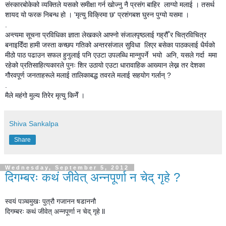
संस्कारबोकेको व्यक्तिले यसको समीक्षा गर्न खोज्नु नै प्रसंग बाहिर लाग्यो मलाई । तसर्थ
शायद यो फरक निबन्ध हो । 'मृत्यु विक्रिमा छ' प्रशंगबश घुस्न पुग्यो यसमा ।
.
अन्त्यमा सूचना प्रविधिका ज्ञाता लेखकले आफ्नो संजालपृष्ठलाई गह्रौँ र चित्रविचित्र
बनाइदिँदा हामी जस्ता कच्छप गतिको अन्तरसंजाल सुविधा लिएर बसेका पाठकलाई धैर्यको
मीठो पाठ पढाउन सफल हुनुलाई पनि एउटा उपलब्धि मान्नुपर्ने भयो अनि, यसले गर्दा ममा
रहेको प्रतिसाहित्यकारले पुनः शिर उठायो एउटा धारावाहिक आख्यान लेख्न तर देशका
गौरवपूर्ण जनताहरूले मलाई तालिकाबद्ध तवरले मलाई सहयोग गर्लान् ?
.
मैले महंगो मुल्य तिरेर मृत्यु किनेँ ।
Shiva Sankalpa
Share
Wednesday, September 5, 2012
दिगम्बरः कथं जीवेत् अन्नपूर्णा न चेद् गृहे ?
स्वयं पञ्चमुखः पुत्रौ गजानन षडाननौ
दिगम्बरः कथं जीवेत् अन्नपूर्णा न चेद् गृहे ll