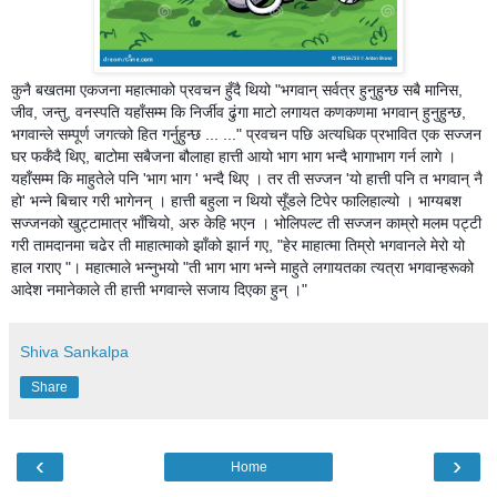
कुनै बखतमा एकजना महात्माको प्रवचन हुँदै थियो "भगवान् सर्वत्र हुनुहुन्छ सबै मानिस,
जीव, जन्तु, वनस्पति यहाँसम्म कि निर्जीव ढुंगा माटो लगायत कणकणमा भगवान् हुनुहुन्छ,
भगवान्ले सम्पूर्ण जगत्को हित गर्नुहुन्छ ... ..." प्रवचन पछि अत्यधिक प्रभावित एक सज्जन
घर फर्कँदै थिए, बाटोमा सबैजना बौलाहा हात्ती आयो भाग भाग भन्दै भागाभाग गर्न लागे ।
यहाँसम्म कि माहुतेले पनि 'भाग भाग ' भन्दै थिए । तर ती सज्जन 'यो हात्ती पनि त भगवान् नै
हो' भन्ने बिचार गरी भागेनन् । हात्ती बहुला न थियो सूँडले टिपेर फालिहाल्यो । भाग्यबश
सज्जनको खुट्टामात्र भाँचियो, अरु केहि भएन । भोलिपल्ट ती सज्जन काम्रो मलम पट्टी
गरी तामदानमा चढेर ती माहात्माको झाँको झार्न गए, "हेर माहात्मा तिम्रो भगवानले मेरो यो
हाल गराए "। महात्माले भन्नुभयो "ती भाग भाग भन्ने माहुते लगायतका त्यत्रा भगवान्हरूको
आदेश नमानेकाले ती हात्ती भगवान्ले सजाय दिएका हुन् ।"
Shiva Sankalpa
Share
‹
›
Home