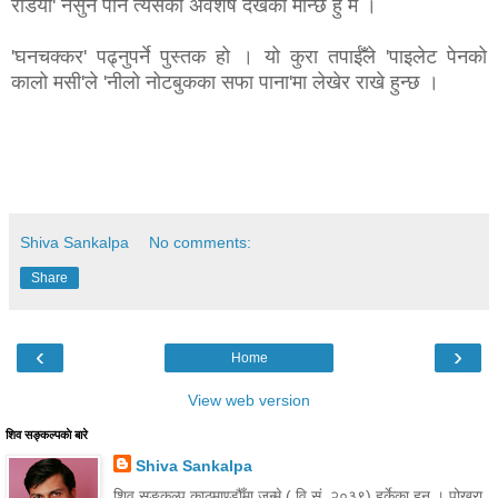
रेडियो' नसुने पनि त्यसको अवशेष देखेको मान्छे हुँ म ।
'घनचक्कर' पढ्नुपर्ने पुस्तक हो । यो कुरा तपाईँले 'पाइलेट पेनको
कालो मसी'ले 'नीलो नोटबुकका सफा पाना'मा लेखेर राखे हुन्छ ।
Shiva Sankalpa
No comments:
Share
‹
›
Home
View web version
शिव सङ्कल्पकाे बारे
Shiva Sankalpa
शिव सङ्कल्प काठमाण्डौँमा जन्मे ( वि.सं. २०३९) हुर्केका हुन् । पोखरा