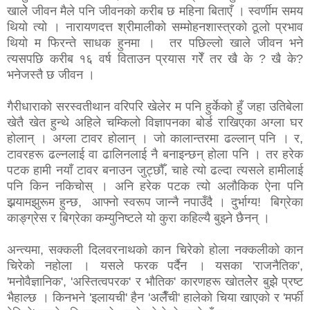
खालेे जीवन मैले पनि जीवनको करीब छ महिना बिताएँ । स्वर्णीम समय
थियो त्यो । नारायणदत्त श्रीमालीको सम्मोहनशास्त्रको ठूलो प्रभाव
थियो म फिरन्ते साधक हुनमा । तर पछिल्लो खाले जीवन भने
त्यसपछि करीब १६ वर्ष विताउन प्रयास गरेँ तर खै के ? खै के?
भनेजस्तै छ जीवन ।
गैरीधाराको सरस्वतीथान वरिपरि खेलेर म पनि हुर्केको हुँ जहा उतिबेला
खेतै खेत हुन्थे अहिले चम्किलो विज्ञापनका बोर्ड राखिएका अग्ला घर
होलान् । अग्ला टावर होलान् । जो कालान्तरमा ढल्लान् पनि । र,
टावरहरू ढल्नलाई वा ढालिनलाई नै बनाइन्छन् होला पनि । तर हरेक
पटक हामी नयाँ टावर बनाउन जुट्छौँ, चाहे त्यो ढल्दा त्यसले हामीलाई
पनि किन नकिचोस् । अनि हरेक पटक त्यो अलौकिक ऐना पनि
झर्‍यामझुरूम हुन्छ, आफ्नो स्वरूप जान्नै नपाउँदै । दुर्भाग्य! बिग्रेका
काङ्ग्रेस र बिग्रेका कम्युनिष्टले यो कुरा कहिल्यै बुझ्ने छैनन् ।
अन्त्यमा, सक्कली दिलवरनाथको कान चिरेको होला नक्कलीको कान
चिरेको नहोला । यसले फरक पर्दैन । यसका 'राजनैतिक',
'मनोवैज्ञानिक', 'अस्तित्वपरक' र भौतिक' कारणहरू खोतलेेेर बुझेे प्रष्ट
भैहाल्छ । किनभने 'इलायची' हैन 'अलैँची' हालेको चिया खाएको र 'मर्फी