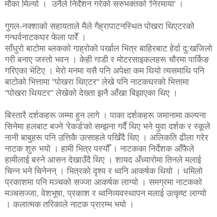
मौका मिल्यो । उनैले निर्देशन गरेको सरुभक्तको 'निरमाया' ।
गुगल-नक्शाको सहायताले मैले गैह्रापाटनस्थित पोखरा थिएटरको
गन्धर्वनाटकघर फेला पारेँ ।
साँधुरो बाटोमा ब्लकको गाह्रोको पर्खाल भित्र बाहिरबाट हेर्दा दु:खजिलो
गरी बनाए जस्तो भवन । केही गाडी र मोटरसाइकलहरू चौरमा पार्किङ
गरिएका भेटिए । मेरो मनमा यसै पनि अपेक्षा कम थियो त्यसमाथि पनि
बाटोको भित्तामा "पोखरा थिएटर" लेखे पनि नाटकघरको भित्तामा
"पोखरा थियटर" लेखेको देख्ता झनै आँखा बिझाएका थिए ।
बिस्तारै दर्शकहरू जम्मा हुन लागे । पाका दर्शकहरू जमानामा कल्पना
सिनेमा हलबाट बज्ने 'रेकर्ड'को सम्झना गर्दै थिए भने युवा दर्शक र स्कूले
नानी बाबुहरू पनि उत्तिकै उत्साहले पर्खिँदै थिए । अलिकति ढीला गरेर
नाटक शुरु भयो । हामी भित्र पस्यौँ । नाटकका निर्देशक आँफैले
हामीलाई बस्ने आसन देखाउँदै थिए । शायद अँध्यारोमा तिनले मलाई
चिन्न भने चिनेनन् । भित्रको दृश्य र ध्वनि आकर्षक थियो । धमिलो
प्रकाशमा पनि मञ्चको सज्जा आकर्षक लाग्यो । समग्रमा नाटकको
मञ्चसज्जा, वेशभूषा, प्रकाश र ध्वनिव्यवस्थापन मलाई उत्कृष्ट लाग्यो
। कलात्मक तरिकाले नाटक प्रारम्भ भयो ।