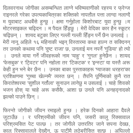
दिलवरनाथ जोगीका असम्बन्धित लाग्ने भविष्यवाणीको रहस्य र फ्रेन्ज
राइनरले गरेका उपत्यकाभित्रका शक्तिको नापतौल पत्ता लाग्दा नलाग्दै
म युवाबाट अधबैंसे हुन्छु । क्षमा गर्नुहोला किशोरबाट युवा हुन्छु ।म
मोटरसाइकल चढ्दिन । म पैदल हिँड्छु । मेरी वेदिका कार हैन स्कूटर
चढ्छिन् । शायद बटुका लिएर गल्ली गल्ली हिँड्न पर्ने छैन उनलाई ।
मेरी नानू अहिले १६ महिनाकी भइन् विस्तारमा कथा हाल्न त सक्दिनन्
तर उनकाे कथामा पनि 'दुष्ट राजा' छ, उनलाई मन नपर्ने 'गुडिया' हो त्यो
। उनले माया गर्ने जीवहरूको नाम 'याहु' र 'गुगल' हुनेछैन । शायद
'फेसबुक' र 'ट्विटर' पनि नहोला तर 'टिकटक' र 'इन्स्टा' या यस्तै अरू
केही हुन भने बेर छैन । उनका बाका पुस्ताकाहरू 'प्याजका धरहरा'का
प्रशिक्षणमा 'गुच्चा खेल्नमै' व्यस्त छन् । तैपनि पूर्णिमाको कुनै रात
किरातेश्वरमा 'सुशील गर्तौला' सुनाउन लानेछु म उसलाई । चाहे शिवको
भजन होस् या चाहे अरू कसैकै, आशा छ उनले पनि अनहद्नादको
झल्को पाउने छिन् ।
फिरन्ते जोगीको जीवन रमाइलो हुन्छ । हरेक दिनको आहारा दैवले
जुटाउँछ । र परिश्रमीको जीवन पनि, जसरी कालु रिक्सावाल
परिश्रमसित पेट पाल्छ । तर जोगीले उत्तरतिर जाने सपना देख्छ,
कालु रिक्सावालले देख्दैन, ऊ पाटीमै लठेब्रीसित सुत्छ । अघिल्लो