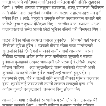
जस्तो भए पनि अन्तिममा क्रान्तिकारी चरित्रमा पनि उत्तिकै सुहाएको
थियो । मनीषा थापाको बालसुलभ चञ्चलता, अञ्जु दाहालको निर्दोषपन
अनि बबिता मल्ल ठकुरीको नवयौवनाका कटाक्ष र हाउभाउहरू मन हर्ने
बनेका थिए । लाठे, बन्दुके र तमसुके बनेका कलाकारहरू कथाले मागे
जत्तिकै छुचा र दुच्छर देखिएका थिए । जन्तीमा बाजा बजाउन आएका
कलाकारहरूले समेत आफ्नो छोटो भूमिका बलियो गरी निभाएका थिए ।
नाटक हेर्नेका आँखा अत्यन्त चनाखा हुनुपर्दछ । किनभने यहाँ 'पज' र
'रिप्ले'को सुविधा हुँदैन । मञ्चको बीचमा रहेका पाका मान्छेहरूले
सुन्तलीको बिहे छिन्दै गर्दा मञ्चको दायाँ र वायाँ आ-आफ्ना घरका
पिँडीका खम्बामा अडेस लागेर लाज मानीरहेका सुन्तली र उसको
हुनेवाला दुलाहाको उत्कृष्ट भावभङ्गी एकै पटक हेर्न उत्तिकै उत्कृष्ट
कौशल चाहिन्छ । अझ सुन्तलीलाई पाउन नसकेको केटाको अर्को
कुनाको भावभङ्गी समेत हेर्न त तपाईँ अझै चनाखो हुनु पर्दछ ।
प्रारम्भको दृश्य, गोरे र पातली अनि सुन्तली बीचका प्रेम र कलहका
दृश्य, शुरवीरेलाई जबरजस्ती ल्याप्चे लगाउन लगाएको दृश्य अनि
अन्तिम दृश्यले उत्कृष्टताको उच्चतम बिन्दु छोएका थिए ।
आञ्चलिक भाषा र शैलीको स्वाभाविक प्रयोगले पनि नाटकलाई धेरै
सशक्त बनाएको थियो । यद्यपि कतिपय स्थानमा प्रयोग गरिएका