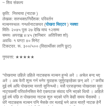
~ शिव संकल्प
कृति:
निरमाया (नाटक )
लेखक: सरुभक्त/
निर्देशक: परिवर्तन
मञ्चनस्थलः गन्धर्व
नाटकघर
(
पाेखरा थिएटर
)
नक्शा
मितिः २०७५ पुस २७ देखि माघ १२सम्म
समयः अपराह्ण ४ः४५ (शनिबार अतिरिक्त शो)
अवधिः १ घण्टा ४० मिनेट
टिकटदर. रू. ३००/५०० (विद्यार्थीका लागि छुट)
गुणवत्ता:
★
★
★
★
★
"पाेखरामा उहिले उहिले नाटकहरू मञ्चन हुन्थे अरे । अचेल बन्द भए
अरे । अब फेरी शुरू गर्न भनेर युवाहरू जुर्मुराइरहेका छन् अरे ।" करीब
दुई वर्ष अघि पोखरामा यस्ताे सुनिन्थ्यो। यसै प्रसङ्गमा पोखराका युवा
नाट्यकर्मी परिवर्तनसित मेरो एकपटक संवाद पनि भएको थियो । अहिले
दुई वर्ष पछि त पोखरामा नाटक शुरु भएको पनि केही समय भैसक्यो ।
धेरै नाटकहरू मञ्चन पनि भैसके तर मलाई भने आज मात्रै नाटक हेर्ने