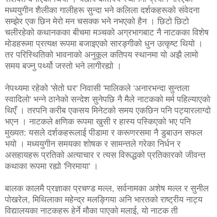
मध्ययुगीन शैलीका गालीहरू सुन्दा भने कलिला दर्शकहरूको संवेदना
सम्झेर एक छिन मेरो मन चसक्क भने नभएको हैन । छिटो छिटो
चलीरहेको कथानकका बीचमा मञ्चको अग्रभागबाट नै नाटकका विशेष
मोडहरूमा प्रत्यक्ष रूपमा बजाइएको सारङ्गीको धुन उत्कृष्ट थियो ।
तर परिस्थितिको भावनाको अनुकूल कतिपय स्थानमा यो अझै लामो
समय बज्नु पर्थ्यो जस्तो भने लागीरह्यो ।
नेपथ्यमा रहेको 'सेतो घर' निवासी 'मालिकले 'अनारभन्दा सुन्तला
स्वादिलो' भन्ने ठानेको सन्देश सुनेपछि नै मैले नाटकको मर्म पहिल्याएको
थिएँ । तरपनि करीब एकसय मिनेटको समय एकछिन पनि पट्यारलाग्दो
भएन । नाटकले क्षणिक रूपमा खुसी र हास्य पस्किएको भए पनि
मुख्यत: यसले दर्शकहरूलाई पीडामा र करूणरसमा नै डुबाउन सफल
भयो । मध्ययुगीन समयका शोषक र सामन्तले गरेका निर्धन र
असहायहरू प्रतिको अत्याचार र त्यस विरूद्धको प्रतिकारको जीवन्त
कथाका रूपमा रह्यो 'निरमाया' ।
बालक कालमै प्रज्ञाका प्रचण्ड मल्ल, सर्वनामका अशेष मल्ल र सुनील
पोखरेल, मिथिलाका महेन्द्र मलङ्गिया अनि भारतको राष्ट्रीय नाट्य
विद्यालयका नाटकहरू हेर्ने मौका पाएको मलाई, यो नाटक ती