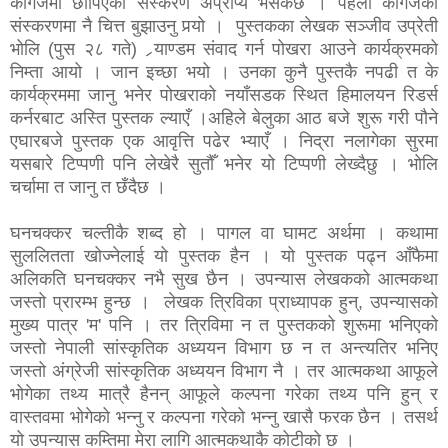
कागजमा छापिएको संस्करण अप्राप्य भैसकेछ । पहेँलो कागजको
संस्करणमा नै चित्त बुझाउनु पर्‍यो । पुस्तकका लेखक सञ्जीव उप्रेती
भोलि (पुस २८ गते) र्‍याण्डम संवाद गर्न पोखरा आउने कार्यक्रमको
निम्ता आयो । जान इच्छा भयो । उनका कुनै पुस्तकै नपढी त के
कार्यक्रममा जानु भनेर पोखराको नयाँसडक स्थित हिमालयन रिडर्स
कर्नरबाट अस्ति पुस्तक ल्याएँ ।अहिले बेलुका आठ बजे शुरू गरी पौने
एघारबजे पुस्तक एक आवृत्ति पढेर भ्याएँ । निद्रा नलागेका सुरमा
यसबारे टिप्पणी पनि लेखेरै सुतौँ भनेर यो टिप्पणी लेख्दैछु । भोलि
चर्चामा त जानु त छँदैछ ।
घनचक्कर चल्तीकै शब्द हो । पागल वा घामट अर्थमा । कथामा
सुललितता खोज्नेलाई यो पुस्तक हैन । यो पुस्तक पढ्न आँफैमा
अलिकति घनचक्कर नभै सुख छैन । उपन्यास लेखकको आत्मकथा
जस्तो प्रारम्भ हुन्छ । लेखक त्रिविका प्राध्यापक हुन्, उपन्यासको
मुख्य पात्र 'म' पनि । तर त्रिविमा न त पुस्तकको शुरूमा भनिएको
जस्तो नेपाली सांस्कृतिक अध्ययन विभाग छ न त अन्त्यतिर भनिए
जस्तो अंग्रेजी सांस्कृतिक अध्ययन विभाग नै । तर आत्मकथा आफूले
भोगेका तथ्य मात्रै हैनन् आफूले कल्पना गरेका तथ्य पनि हुन् र
वास्तवमा भोगेको भन्नु र कल्पना गरेको भन्नु खासै फरक छैन । तसर्थ
यो उपन्यास कम्तिमा मेरा लागि आत्मकथाकै कोटीको छ ।