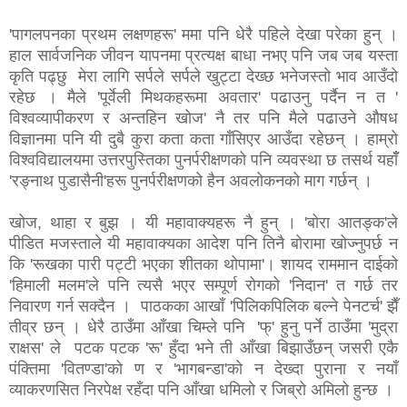
'पागलपनका प्रथम लक्षणहरू' ममा पनि धेरै पहिले देखा परेका हुन् ।
हाल सार्वजनिक जीवन यापनमा प्रत्यक्ष बाधा नभए पनि जब जब यस्ता
कृति पढ्छु मेरा लागि सर्पले सर्पले खुट्टा देख्छ भनेजस्तो भाव आउँदो
रहेछ । मैले 'पूर्वेली मिथकहरूमा अवतार' पढाउनु पर्दैन न त '
विश्वव्यापीकरण र अन्तहिन खोज' नै तर पनि मैले पढाउने औषध
विज्ञानमा पनि यी दुबै कुरा कता कता गाँसिएर आउँदा रहेछन् । हाम्रो
विश्वविद्यालयमा उत्तरपुस्तिका पुनर्परीक्षणको पनि व्यवस्था छ तसर्थ यहाँँ
'रङ्नाथ पुडासैनी'हरू पुनर्परीक्षणको हैन अवलोकनको माग गर्छन् ।
खोज, थाहा र बुझ । यी महावाक्यहरू नै हुन् । 'बोरा आतङ्क'ले
पीडित मजस्ताले यी महावाक्यका आदेश पनि तिनै बोरामा खोज्नुपर्छ न
कि 'रूखका पारी पट्टी भएका शीतका थोपामा'। शायद राममान दाईको
'हिमाली मलम'ले पनि त्यसै भएर सम्पूर्ण रोगको 'निदान' त गर्छ तर
निवारण गर्न सक्दैन । पाठकका आखाँ 'पिलिकपिलिक बल्ने पेनटर्च' झैँ
तीव्र छन् । धेरै ठाउँमा आँखा चिम्ले पनि 'फ्' हुनु पर्ने ठाउँमा 'मुद्रा
राक्षस' ले पटक पटक 'रू' हुँदा भने ती आँखा बिझाउँछन् जसरी एकै
पंक्तिमा 'वितण्डा'को ण र 'भागबन्डा'को न देख्दा पुराना र नयाँ
व्याकरणसित निरपेक्ष रहँदा पनि आँखा धमिलाे र जिब्रो अमिलो हुन्छ ।