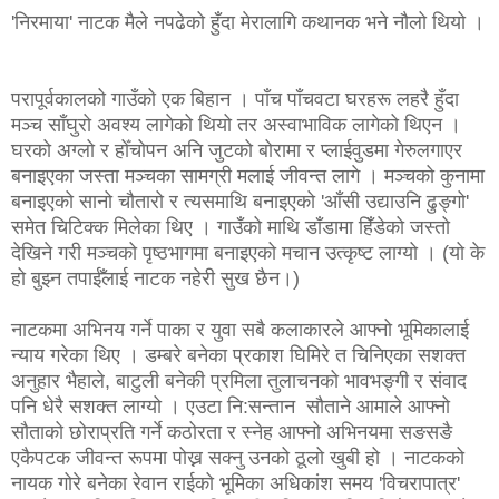
'निरमाया' नाटक मैले नपढेको हुँदा मेरालागि कथानक भने नौलो थियो ।
परापूर्वकालको गाउँको एक बिहान । पाँच पाँचवटा घरहरू लहरै हुँदा
मञ्च साँघुरो अवश्य लागेको थियो तर अस्वाभाविक लागेको थिएन ।
घरको अग्लो र होँचोपन अनि जुटको बोरामा र प्लाईवुडमा गेरुलगाएर
बनाइएका जस्ता मञ्चका सामग्री मलाई जीवन्त लागे । मञ्चको कुनामा
बनाइएको सानो चौतारो र त्यसमाथि बनाइएको 'आँसी उद्याउनि ढुङ्गो'
समेत चिटिक्क मिलेका थिए । गाउँको माथि डाँडामा हिँडेको जस्तो
देखिने गरी मञ्चको पृष्ठभागमा बनाइएको मचान उत्कृष्ट लाग्यो । (यो के
हो बुझ्न तपाईँलाई नाटक नहेरी सुख छैन।)
नाटकमा अभिनय गर्ने पाका र युवा सबै कलाकारले आफ्नो भूमिकालाई
न्याय गरेका थिए । डम्बरे बनेका प्रकाश घिमिरे त चिनिएका सशक्त
अनुहार भैहाले, बाटुली बनेकी प्रमिला तुलाचनको भावभङ्गी र संवाद
पनि धेरै सशक्त लाग्यो । एउटा नि:सन्तान सौताने आमाले आफ्नो
सौताको छोराप्रति गर्ने कठोरता र स्नेह आफ्नो अभिनयमा सङसङै
एकैपटक जीवन्त रूपमा पोख्न सक्नु उनको ठूलो खुबी हो । नाटकको
नायक गोरे बनेका रेवान राईको भूमिका अधिकांश समय 'विचरापात्र'