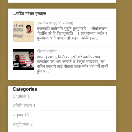
...पढिँदै गरेका पृष्ठहरू
स्व-विचरण (कृति समीक्षा)
वज्रादपि कठोराणि मृदूनि कुसुमादपि । लोकोत्तराणां
चेतांसि को हि विज्ञातुमर्हति ।। (वज्रभन्दा कठोर र
फूलभन्दा पनि कोमल ती महान् व्यक्तिहरू...
गीतकाे वर्णभेद
आज (२०१६ डिसेम्बर ३१) भरे कालीप्रसाद
बास्काेटा को भव्य कन्सर्ट छ बेलुका पोखरामा, तर
सबिन एकतारे लाई पोखरा आऊ भनेर हत्ते गर्ने साथी
हुँदा प...
Categories
English
1
अतिथि लेखन
4
अनुवाद
16
आयुर्वेद/याेग
2