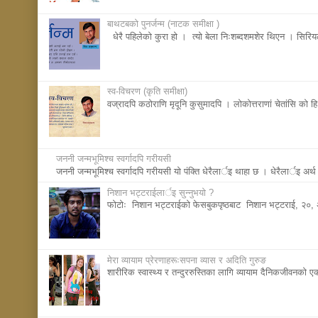
बाथटबकाे पुनर्जन्म (नाटक समीक्षा )
धेरै पहिलेको कुरा हो । त्यो बेला निःशब्दशमशेर थिएन । सिर
स्व-विचरण (कृति समीक्षा)
वज्रादपि कठोराणि मृदूनि कुसुमादपि । लोकोत्तराणां चेतांसि को हि
जननी जन्मभूमिश्च स्वर्गादपि गरीयसी
जननी जन्मभूमिश्च स्वर्गादपि गरीयसी याे पंक्ति धेरैलार्इ थाहा छ । धेरैलार्इ अर्
निशान भट्टराईलार्इ सुन्नुभयाे ?
फाेटाेः निशान भट्टराईकाे फेसबुकपृष्ठबाट निशान भट्टराई, २
मेरा व्यायाम प्रेरणाहरूःसपना व्यास र अदिति गुरुङ
शारीरिक स्वास्थ्य र तन्दुररुस्तिका लागि व्यायाम दैनिकजीवनका