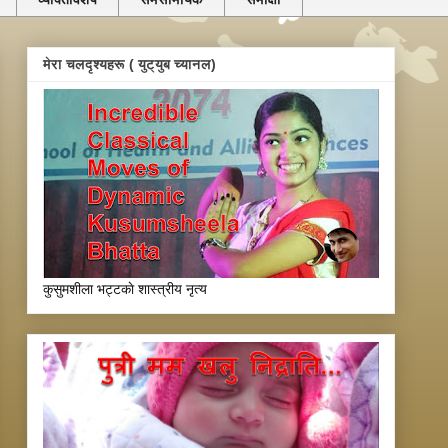
मेरा चलदृश्यहरू ( युट्युब च्यानल)
कुसुमशीला भट्टकाे शास्त्रीय नृत्य