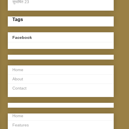
सुभाषित
23
Tags
Facebook
Home
About
Contact
Home
Features