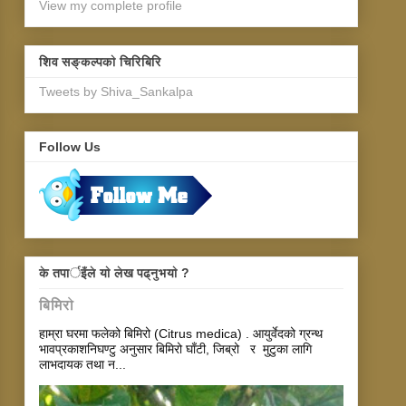
View my complete profile
शिव सङ्कल्पकाे चिरिबिरि
Tweets by Shiva_Sankalpa
Follow Us
के तपार्इँले याे लेख पढ्नुभयाे ?
बिमिरो
हाम्रा घरमा फलेको बिमिरो (Citrus medica) . आयुर्वेदको ग्रन्थ
भावप्रकाशनिघण्टु अनुसार बिमिरो घाँटी, जिब्रो र मुटुका लागि
लाभदायक तथा न...