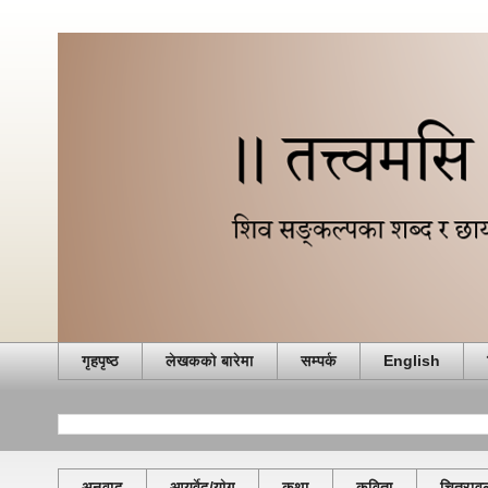
गृहपृष्ठ
लेखकको बारेमा
सम्पर्क
English
अनुवाद
आयुर्वेद/याेग
कथा
कविता
चित्राव