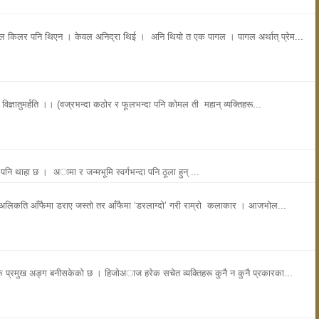
ियल किलर पनि थिएन । केवल अनिद्रा थिई । अनि थियो त एक पागल । पागल अर्थात् प्रेम...
 विज्ञातुमर्हति ।। (वज्रभन्दा कठोर र फूलभन्दा पनि कोमल ती महान् व्यक्तिहरू...
थ पनि थाहा छ । अामा र जन्मभूमि स्वर्गभन्दा पनि ठूला हुन् ...
०, अलिकति आँफैमा डराए जस्तो तर आँफैमा ‘डरलाग्दो’ गरी राम्रो कलाकार । आजभोल...
े एक प्रमुख अङ्ग बनीसकेकाे छ । हिजाेअाज हरेक सचेत व्यक्तिहरू कुनै न कुनै प्रकारका...