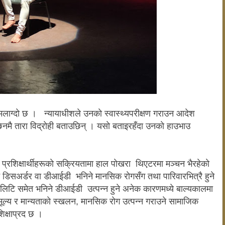
ाग्दाे छ । न्यायाधीशले उनकाे स्वास्थ्यपरीक्षण गराउन आदेश
िनमै तारा विद्राेही बताउछिन् । यसाे बताइरहँदा उनकाे हाउभाउ
चका प्रशिक्षार्थीहरूकाे सक्रियतामा हाल पाेखरा थिएटरमा मञ्चन भैरहेकाे
डिसअर्डर वा डीआईडी भनिने मानसिक राेगसँग तथा पारिवारभित्रै हुने
सनालिटि समेत भनिने
डीआईडी उत्पन्न हुने अनेक कारणमध्ये बाल्यकालमा
ूल्य र मान्यताकाे स्खलन, मानसिक राेग उत्पन्न गराउने सामाजिक
िक्षाप्रद छ ।