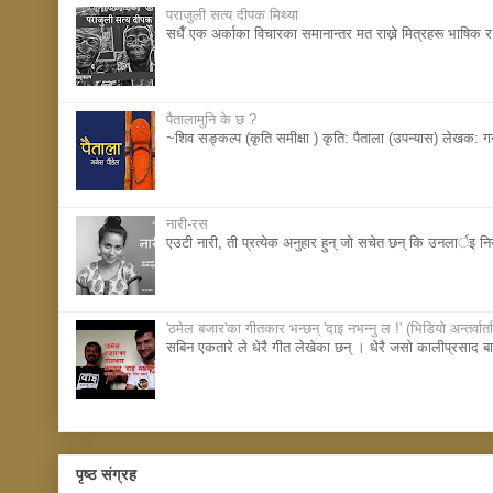
पराजुली सत्य दीपक मिथ्या
सधैँ एक अर्काका विचारका समानान्तर मत राख्ने मित्रहरू भाषिक र 
पैतालामुनि के छ ?
~शिव सङ्कल्प (कृति समीक्षा ) कृति: पैताला (उपन्यास) लेखक: 
नारी-रस
एउटी नारी, ती प्रत्येक अनुहार हुन् जाे सचेत छन् कि उनलार्इ 
'ठमेल बजार'का गीतकार भन्छन् 'दाइ नभन्नु ल !' (भिडियाे अन्तर्वार्ता
सबिन एकतारे ले धेरै गीत लेखेका छन् । धेरै जसाे कालीप्रसाद बास
पृष्ठ संग्रह