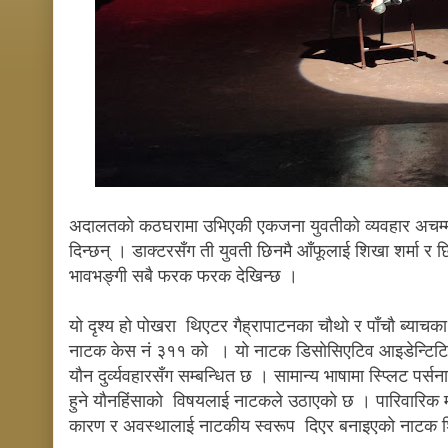
अदालतकाे कठघरामा उभिएकी एकजना युवतीकाे व्यवहार अचम्मल
दिन्छन् । डाक्टरसँग ती युवती छिनमै आँफूलाई
शिखा शर्मा र छ
भावभङ्गी सबै फरक फरक देखिन्छ ।
याे दृश्य हाे पाेखरा थिएटर गैह्रापाटनका चाैथाे र पाँचाै ब्या
नाटक केस नं ३११ काे । याे नाटक डिसाेसिएटिव आइडेन्टिटि 
याैन दुर्व्यवहारसँग सम्बन्धित छ । सामान्य भाषामा स्प्लिट पर्
हुने याैनहिंसाकाे विषयलाई नाटकले उठाएकाे छ । पारिवारिक म
कारण र अवस्थालाई नाटकीय स्वरूप दिएर बनाइएकाे नाटक श