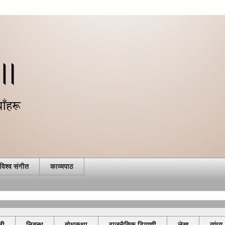
विश्व संगीत
काव्यपाठ
ली
निबन्ध
बोधकथा
राजनैतिक टिप्पणी
लेख
व्यंग्य