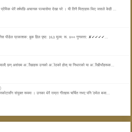
प्रेमिक धेरै वर्षपछि अचानक पञ्चासेमा देखा परे । यी तिनै मित्रहरू थिए जसले केही ...
गनेस पौडेल प्रकाशक: बुक हिल पृष्ठ: ३६३ मूल्य: रू. ४०० गुणवत्ता: ✘✔✔✔✔...
नियाल्दै छन् असंख्य अाँखाहरू उनकाे अाेठकाे हाेस् या निधारकाे या अाँखीभाैहरूक...
)
्काेटासँग संयुक्त रूपमा । उनका धेरै राम्रा गीतहरू चर्चित नभए पनि 'ठमेल बजा...