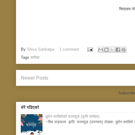
चित्रहरू पा
By
Shiva Sankalpa
1 comment:
Tags
समीक्षा
Newer Posts
Subscrib
धेरै पढिएकाे
छुदेन काविमोको फातसुङ (कृति समीक्षा)
~शिव सङ्कल्प कृति: फातसुङ (उपन्यास) लेखक: छुदेन काविमो प्