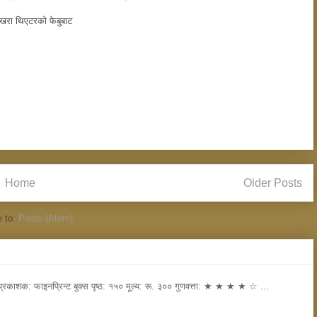
ेखरा थिएटरकाे फेबुबाट
Home
Older Posts
e to:
Posts (Atom)
रकाशक: फाइनप्रिन्ट बुक्स पृष्ठ: १५० मूल्य: रू. ३०० गुणवत्ता: ★ ★ ★ ★ ☆ ...