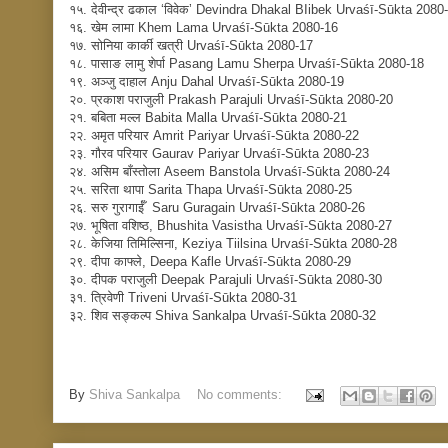
१५. देवीन्द्र ढकाल
‘
विवेक
ʼ Devindra Dhakal BIibek Urvaśī-Sūkta 2080
१६. खेम लामा Khem Lama
Urvaśī-Sūkta 2080-16
१७. सोनिया कार्की खत्री
Urvaśī-Sūkta 2080-17
१८.
पासाङ लामु शेर्पा Pasang Lamu Sherpa
Urvaśī-Sūkta 2080-18
१९.
अञ्जु दाहाल Anju Dahal Urvaśī-Sūkta 2080-19
२०. प्रकाश पराजुली Prakash Parajuli
Urvaśī-Sūkta 2080-20
२१. बबिता मल्ल Babita Malla
Urvaśī-Sūkta 2080-21
२२. अमृत परियार Amrit Pariyar
Urvaśī-Sūkta 2080-22
२३. गाैरव परियार Gaurav Pariyar Urvaśī-Sūkta 2080-23
२४. असिम बाँस्तोला Aseem Banstola
Urvaśī-Sūkta 2080-24
२५. सरिता थापा Sarita Thapa Urvaśī-Sūkta 2080-25
२६.
सरु गुरागाईँ Saru Guragain
Urvaśī-Sūkta 2080-26
२७. भूषिता वशिष्ठ
, Bhushita Vasistha Urvaśī-Sūkta 2080-27
२८. केजिया तिमिल्सिना
, Keziya Tiilsina Urvaśī-Sūkta 2080-28
२९. दीपा काफ्ले
, Deepa Kafle Urvaśī-Sūkta 2080-29
३०. दीपक पराजुली
Deepak Parajuli Urvaśī-Sūkta 2080-30
३१. त्रिवेणी Triveni
Urvaśī-Sūkta 2080-31
३२. शिव सङ्कल्प Shiva Sankalpa Urvaśī-Sūkta 2080-32
By
Shiva Sankalpa
No comments: