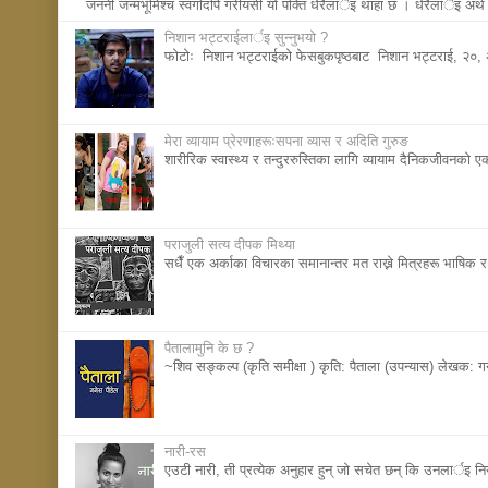
जननी जन्मभूमिश्च स्वर्गादपि गरीयसी याे पंक्ति धेरैलार्इ थाहा छ । धेरैलार्इ अर्
निशान भट्टराईलार्इ सुन्नुभयाे ?
फाेटाेः निशान भट्टराईकाे फेसबुकपृष्ठबाट निशान भट्टराई, २
मेरा व्यायाम प्रेरणाहरूःसपना व्यास र अदिति गुरुङ
शारीरिक स्वास्थ्य र तन्दुररुस्तिका लागि व्यायाम दैनिकजीवनका
पराजुली सत्य दीपक मिथ्या
सधैँ एक अर्काका विचारका समानान्तर मत राख्ने मित्रहरू भाषिक र 
पैतालामुनि के छ ?
~शिव सङ्कल्प (कृति समीक्षा ) कृति: पैताला (उपन्यास) लेखक: 
नारी-रस
एउटी नारी, ती प्रत्येक अनुहार हुन् जाे सचेत छन् कि उनलार्इ 