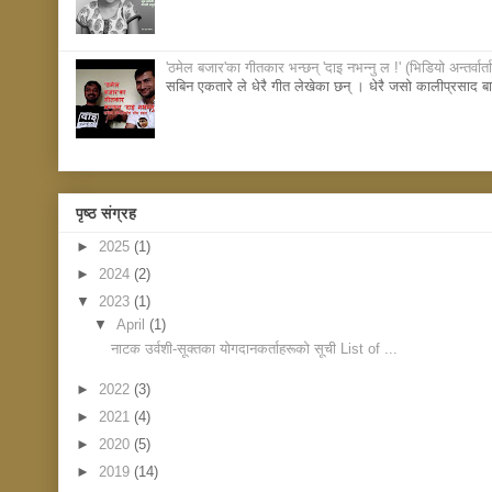
'ठमेल बजार'का गीतकार भन्छन् 'दाइ नभन्नु ल !' (भिडियाे अन्तर्वार्ता
सबिन एकतारे ले धेरै गीत लेखेका छन् । धेरै जसाे कालीप्रसाद बास
पृष्ठ संग्रह
►
2025
(1)
►
2024
(2)
▼
2023
(1)
▼
April
(1)
नाटक उर्वशी-सूक्तका योगदानकर्ताहरूको सूची List of ...
►
2022
(3)
►
2021
(4)
►
2020
(5)
►
2019
(14)