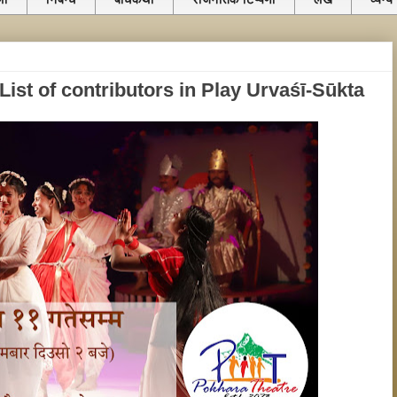
ची List of contributors in Play Urvaśī-Sūkta