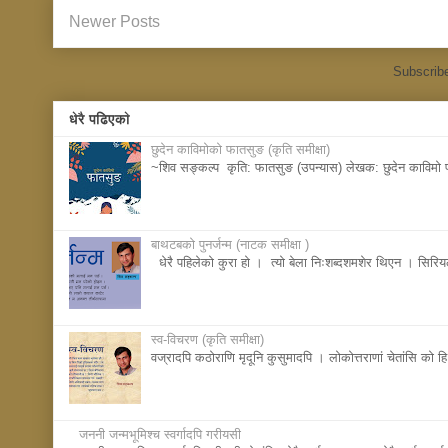
Newer Posts
Subscrib
धेरै पढिएकाे
छुदेन काविमोको फातसुङ (कृति समीक्षा)
~शिव सङ्कल्प कृति: फातसुङ (उपन्यास) लेखक: छुदेन काविमो प्
बाथटबकाे पुनर्जन्म (नाटक समीक्षा )
धेरै पहिलेको कुरा हो । त्यो बेला निःशब्दशमशेर थिएन । सिर
स्व-विचरण (कृति समीक्षा)
वज्रादपि कठोराणि मृदूनि कुसुमादपि । लोकोत्तराणां चेतांसि को हि
जननी जन्मभूमिश्च स्वर्गादपि गरीयसी