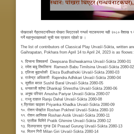
पोखराको गैह्रापाटनस्थित पोखरा थिएटरकाे गन्धर्व नाटकघरमा यही २०८० वैशाख १ द
गर्ने महानुभावहरूको सूची यस प्रकार रहेको छ ।
The list of contributors of Classical Play Urvaśī-Sūkta, written 
Gaihrapatan, Pokhara from April 14 to April 24, 2023 is as floows:
१. दिप्सना विश्वकर्मा
Deepsana Bishwakarma
Urvaśī-Sūkta 2080-01
२. रमेश बाबु तिमल्सिना Ramesh Babu Timilsina Urvaśī-Sūkta 2080-02
३.
एलिजा बुढाथोकी Eleza Budhathoki
Urvaśī-Sūkta 2080-03
४. राजेन्द्र अधिकारी Rajendra Adhikari Urvaśī-Sūkta 2080-04
५. सुशील बराल Sushil Baral Urvaśī-Sūkta 2080-05
६. धनकाजी श्रेष्ठ Dhankaji Shrestha Urvaśī-Sūkta 2080-06
७. अनुषा परियार Anusha Pariyar Urvaśī-Sūkta 2080-07
८. रञ्जु दाहाल Ranju Dahal Urvaśī-Sūkta 2080-08
९.प्रियंका खड्का Priyanka Khadka Urvaśī-Sūkta 2080-09
१०. रोशन पोख्रेल Roshan Pokhrel Urvaśī-Sūkta 2080-10
११. रोशन आस्तिक Roshan Astik Urvaśī-Sūkta 2080-11
१२. प्रतीक घिमिरे Pratik Ghimire Urvaśī-Sūkta 2080-12
१३. दिलप्रसाद गुरुङ Dil Prasad Gurung
Urvaśī-Sūkta 2080-13
१४.
मिलन गिरी Milan Giri Urvaśī-Sūkta 2080-14