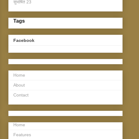
सुभाषित
23
Tags
Facebook
Home
About
Contact
Home
Features