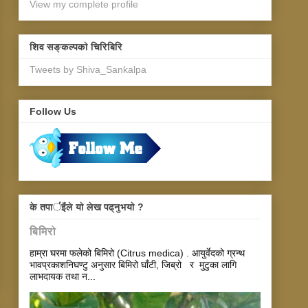
View my complete profile
शिव सङ्कल्पकाे चिरिबिरि
Tweets by Shiva_Sankalpa
Follow Us
के तपार्इँले याे लेख पढ्नुभयाे ?
बिमिरो
हाम्रा घरमा फलेको बिमिरो (Citrus medica) . आयुर्वेदको ग्रन्थ
भावप्रकाशनिघण्टु अनुसार बिमिरो घाँटी, जिब्रो र मुटुका लागि
लाभदायक तथा न...