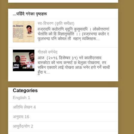
...पढिँदै गरेका पृष्ठहरू
स्व-विचरण (कृति समीक्षा)
वज्रादपि कठोराणि मृदूनि कुसुमादपि । लोकोत्तराणां
चेतांसि को हि विज्ञातुमर्हति ।। (वज्रभन्दा कठोर र
फूलभन्दा पनि कोमल ती महान् व्यक्तिहरू...
गीतकाे वर्णभेद
आज (२०१६ डिसेम्बर ३१) भरे कालीप्रसाद
बास्काेटा को भव्य कन्सर्ट छ बेलुका पोखरामा, तर
सबिन एकतारे लाई पोखरा आऊ भनेर हत्ते गर्ने साथी
हुँदा प...
Categories
English
1
अतिथि लेखन
4
अनुवाद
16
आयुर्वेद/याेग
2