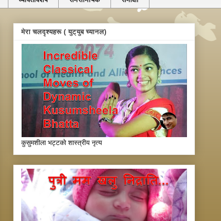
मेरा चलदृश्यहरू ( युट्युब च्यानल)
कुसुमशीला भट्टकाे शास्त्रीय नृत्य