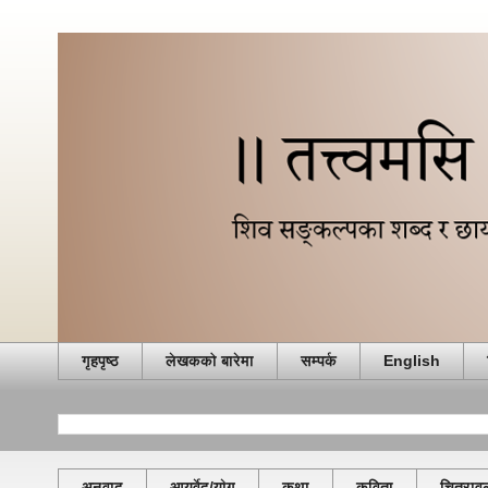
गृहपृष्ठ
लेखकको बारेमा
सम्पर्क
English
अनुवाद
आयुर्वेद/याेग
कथा
कविता
चित्राव