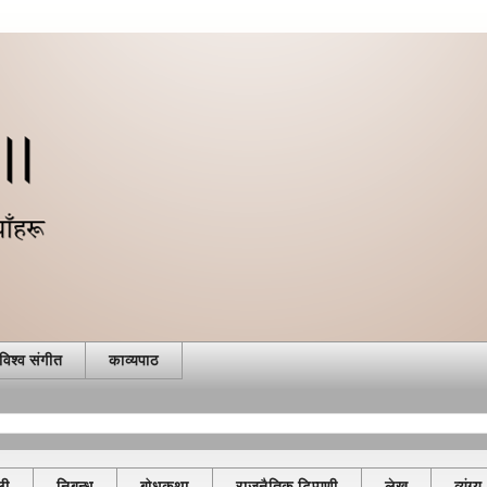
विश्व संगीत
काव्यपाठ
ली
निबन्ध
बोधकथा
राजनैतिक टिप्पणी
लेख
व्यंग्य