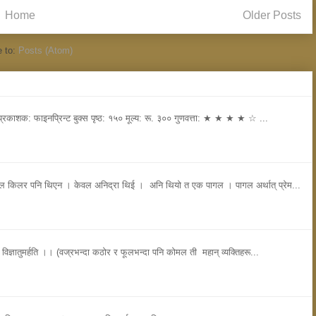
Home
Older Posts
e to:
Posts (Atom)
रकाशक: फाइनप्रिन्ट बुक्स पृष्ठ: १५० मूल्य: रू. ३०० गुणवत्ता: ★ ★ ★ ★ ☆ ...
ियल किलर पनि थिएन । केवल अनिद्रा थिई । अनि थियो त एक पागल । पागल अर्थात् प्रेम...
 विज्ञातुमर्हति ।। (वज्रभन्दा कठोर र फूलभन्दा पनि कोमल ती महान् व्यक्तिहरू...