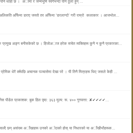
थ पनि थाहा छ । अामा र जन्मभूमि स्वर्गभन्दा पनि ठूला हुन् ...
०, अलिकति आँफैमा डराए जस्तो तर आँफैमा ‘डरलाग्दो’ गरी राम्रो कलाकार । आजभोल...
े एक प्रमुख अङ्ग बनीसकेकाे छ । हिजाेअाज हरेक सचेत व्यक्तिहरू कुनै न कुनै प्रकारका...
प्रेमिक धेरै वर्षपछि अचानक पञ्चासेमा देखा परे । यी तिनै मित्रहरू थिए जसले केही ...
गनेस पौडेल प्रकाशक: बुक हिल पृष्ठ: ३६३ मूल्य: रू. ४०० गुणवत्ता: ✘✔✔✔✔...
नियाल्दै छन् असंख्य अाँखाहरू उनकाे अाेठकाे हाेस् या निधारकाे या अाँखीभाैहरूक...