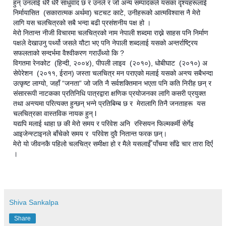
हुन् उनलाई धेरै धेरै साधुवाद छ र उनले र जो अन्य सम्पादकले यसका दृश्यहरूलाई
निर्मायासित (सकारात्मक अर्थमा) चटचट काटे, उनीहरूको आत्मविश्वास नै मेरो
लागि यस चलचित्रको सबै भन्दा बढी प्रसंशनीय पक्ष हो ।
मेरो नितान्त नीजी विचारमा चलचित्रको नाम नेपाली शब्दमा राख्ने साहस पनि निर्माण
पक्षले देखाउनु पर्थ्यो जसले यौटा भए पनि नेपाली शब्दलाई यसको अन्तर्राष्ट्रिय
सफलताको सन्दर्भमा वैश्वीकरण गराउँथ्यो कि ?
विगतमा रेनकोट (हिन्दी, २००४), पीपली लाइव (२०१०), धोबीघाट (२०१०) अ
सेपेरेशन (२०११, ईरान) जस्ता चलचित्र मन पराएको मलाई यसको अन्त्य सबैभन्दा
उत्कृष्ट लाग्यो, जहाँ “जनता” जो जति नै सर्वशक्तिमान भएता पनि कति निरीह छन् र
संसाररूपी नाटकका प्रतिनिधि पात्रद्वारा क्षणिक प्रयोजनका लागि कसरी प्रयुक्त
तथा अन्त्यमा परित्यक्त हुन्छन् भन्ने प्रतिबिम्ब छ र मेरालागि तिनै जनताहरू यस
चलचित्रका वास्तविक नायक हुन् l
यद्यपि मलाई थाहा छ की मेरो समय र परिवेश अनि रस्सियन फिल्मकर्मी सेर्गेइ
आइजेन्स्टाइनले बाँचेको समय र परिवेश दुवै नितान्त फरक छन्।
मेरो यो जीवनकै पहिलो चलचित्र समीक्षा हो र मैले यसलाईँ पाँचमा साँढे चार तारा दिएँ
।
Shiva Sankalpa
Share