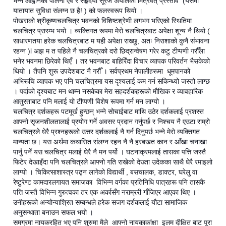
भन्ने आह्वानको पालना एवं र सहृदयी सूरज अर्यालको मित्रवत् प्रस्ताव (यसमा
यातायात सुविधा संलग्न छ है! ) को फलस्वरूप थियो ।
पोखराको श्रीकृष्णचलचित्र भवनको विशिष्टश्रेणी लगभग भरिएको स्थितिमा
चलचित्र प्रारम्भ भयो । व्यक्तिगत रूपमा मेरो चलचित्रबाट अपेक्षा शून्य नै थियो (
साधारणतया हरेक चलचित्रबाट म यही अपेक्षा राख्छु, अतः निराशाको कुनै संभावना
रहन्न )l अझ म त पहिले नै चलचित्रको दरो छिद्रान्वेषण गरेर कटु टीप्पणी गरौँला
भनेर भवनमा छिरेको थिएँ । तर भवनबाट बाहिरिँदा विचार व्यापक परिवर्तन भैसकेको
थियो । तैपनि शुरू उपदेशबाट नै गरौँ । सर्वप्रथम नेपालीहरूमा धूमपानको
अभिरूचि व्यापक भए पनि चलचित्रमा यस दृश्यलाई कम गर्न सकिन्थ्यो जस्तो लाग्छ
। पर्दाको दृश्यबाट मन थाम्न नसकेका मेरा सहदर्शकहरूको मौखिक र व्यावहारिक
आतुरताबाट पनि मलाई यो टीप्पणी विशेष रूपमा गर्न मन लाग्यो ।
चलचित्र दर्शकहरू पटमूर्ख हुन्छन् भन्ने सोचाईबाट माथि उठेर दर्शकलाई प्रशस्त
आफ्नो सृजनशीलतालाई प्रयोग गर्ने अवसर प्रदान गर्नुपर्छ र निश्चय नै एउटा राम्रो
चलचित्रले धेरै प्रश्नहरूको उत्तर दर्शकलाई नै गर्न दिनुपर्छ भन्ने मेरो व्यक्तिगत
मान्यता छ। यस अर्थमा कथासित संलग्न रहन नै नै हरबखत कान र आँखा चनाखा
पार्नु पर्ने यस चलचित्र मलाई धेरै नै मन पर्यो । घटनाक्रमलाई तासका पत्ति जस्तै
फिटेर देखाइँदा पनि चलचित्रले आफ्नो गति राखेको देख्ता उदेकका साथै धेरै रमाइलो
लाग्यो । चिकित्साशास्त्र पढ्न लागेको विद्यार्थी , बसचालक, डाक्टर, घरेलु वा
रेष्टुरेण्ट कामदारलगायत समाजका विभिन्न वर्गका प्रतिनिधि पात्रहरू पनि तासकै
पत्ति जस्तै विभिन्न गुरुत्वका तर एक अर्कासँग नराम्ररी गाँजिएर आएका थिए ।
उनीहरूको अन्योन्याश्रित सम्बन्धले हरेक सजग दर्शकलाई यौटा सामाजिक
अनुसन्धाता बनाउन सफल भयो ।
समग्रमा नायकरहित भए पनि शुरुमा मैले आफ्नो नायकाकांक्षा इलम दीक्षित बाट पूरा