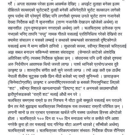
गरेँ । अग्ला सलक्क परेका इलम आकर्षक देखिए । अपर्झट दुलाहा बनेका इलम
दीक्षितले सल्काएको चुरोटबाटै दुलही बनेकी अभिनेत्रीले चुरोट सल्काउन लागेको
दृश्य पर्दामा धेरै प्रेमपूर्ण देखिए पनि लगत्तैको दृश्यमा उनले चुरोट तान्न नजानेको
देख्दा निर्देशक बढी नै सृजनशील (तान्न नजानेकै देखाउन खोजेको अर्थमा) वा
सहनशील (पुनःदृश्याङ्कन नगराएको अर्थमा) लागे । चलचित्रमा उत्तेजक नृत्य
नभएको भनिए तापनि “पप्लु” नामक गीतले यसलाई प्रतिनिधित्व गरेको देखियो तर
क्यामेरा संचालन र यसको लम्बाई र कथाको सम्बन्धको सरसताको दृष्टिकोणले
यसलाई क्षम्य नै मान्न सकिने ठानियो । सुधारको रूपमा, रवीन्द्र मिश्रको चरित्रलाई
अझ सबल बनाउन सकिन्थ्यो सशक्त संवादद्वारा (सेन्सरले काटेको अंशदेखि
अतिरिक्त पनि) त्यसमा निर्देशक चुकेका छन् । संपादनमा पनि उनी रहेको दृश्यमा
अरु निर्दयीपन आवश्यक थियो जस्तो लाग्छ । पार्श्व ध्वनिको प्रयोग/अभाव दुवै
उत्कृष्ट छ । शास्त्रीय संगीत कतै सुने जस्तो लाग्छ । त्यो अझ कतै एक ठाउँमा
नेपाली शैलीमा चुटुक्क एक्कै छिन मीठो बजेको भए राम्रै सुनिन्थ्यो । छायाङ्कन
(सिनेमाटोग्राफि) उत्कृष्ट र अन्तर्राष्ट्रियस्तरको छ बसको गियरमुनिबाट लिएको
“शट” , रबीन्द्र मिश्रले खानलाग्दाको “डिष्टण्ट् शट” र अन्त्यको काठमाण्डौंको
झरीपूर्णसडकको “रात्री शट” मलाई औधी मन परे ।
चलचित्र समग्रमा राम्रो छ तर निश्चय नै यौटा ठूलो समूहले यसलाई मन पराउने
छैन तर मेरो बुझाइमा चलचित्रका निर्माताहरू यस तथ्यबाट राम्ररी परिचित छन् ।
लगानी सानो छ तर प्रचार प्रसारका खर्चले पनि यसमा उल्लेख्य हिस्सा ओगटेको
होला । चलचित्रले १०० दिन वा १५० दिन मनाउला भनेर त कसैले पनि आशा
नगरेकै कुरा हो तर यसलाई याद गरिनेछ यौटा अलग्गै धारको ( साँच्चैको अर्थमा)
चलचित्रको रूपमा । चलचित्रका परिकल्पनाकार संभवतः निर्देशक दीपक रौनियार