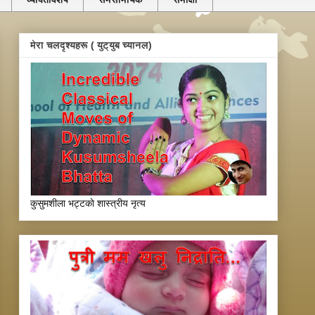
मेरा चलदृश्यहरू ( युट्युब च्यानल)
कुसुमशीला भट्टकाे शास्त्रीय नृत्य