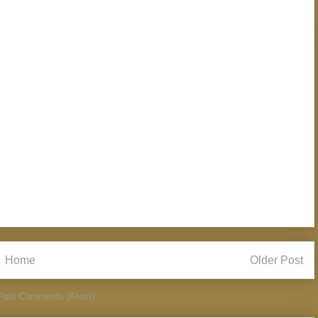
Home
Older Post
Post Comments (Atom)