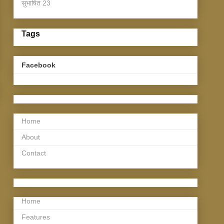
सुभाषित
23
Tags
Facebook
Home
About
Contact
Home
Features