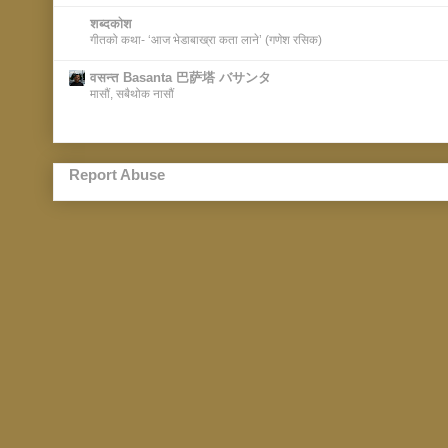
शब्दकोश
गीतको कथा- ‘आज भेडाबाख्रा कता लाने’ (गणेश रसिक)
वसन्त Basanta 巴萨塔 バサンタ
मासौं, सबैथोक नासौं
Report Abuse