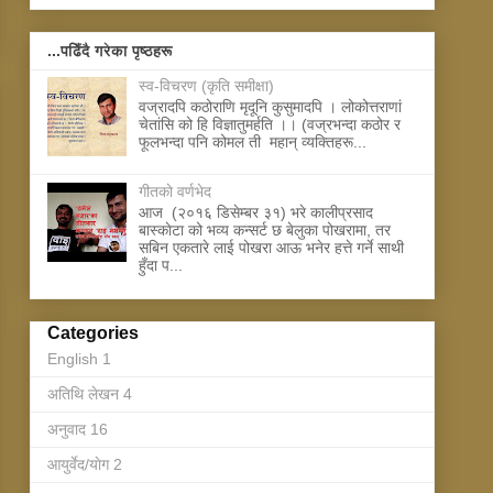
...पढिँदै गरेका पृष्ठहरू
स्व-विचरण (कृति समीक्षा)
वज्रादपि कठोराणि मृदूनि कुसुमादपि । लोकोत्तराणां
चेतांसि को हि विज्ञातुमर्हति ।। (वज्रभन्दा कठोर र
फूलभन्दा पनि कोमल ती महान् व्यक्तिहरू...
गीतकाे वर्णभेद
आज (२०१६ डिसेम्बर ३१) भरे कालीप्रसाद
बास्काेटा को भव्य कन्सर्ट छ बेलुका पोखरामा, तर
सबिन एकतारे लाई पोखरा आऊ भनेर हत्ते गर्ने साथी
हुँदा प...
Categories
English
1
अतिथि लेखन
4
अनुवाद
16
आयुर्वेद/याेग
2