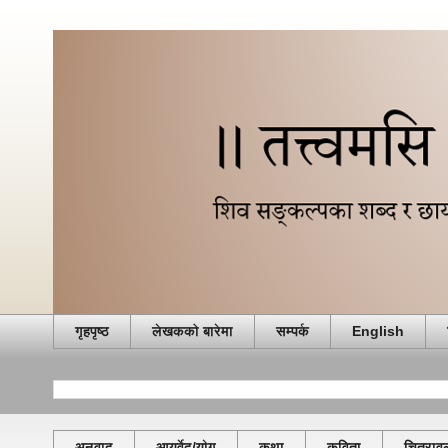
गृहपृष्ठ
लेखकको बारेमा
सम्पर्क
English
अनुवाद
आयुर्वेद/याेग
कथा
कविता
चित्राव