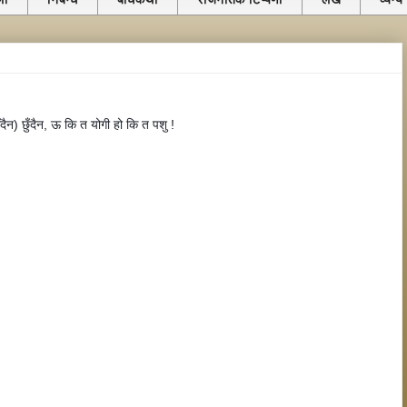
ैन) छुँदैन, ऊ कि त योगी हो कि त पशु !