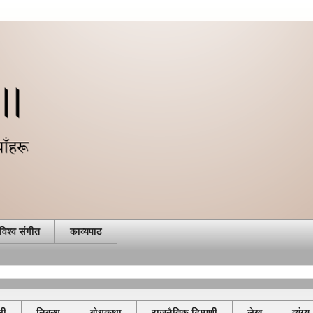
विश्व संगीत
काव्यपाठ
ली
निबन्ध
बोधकथा
राजनैतिक टिप्पणी
लेख
व्यंग्य