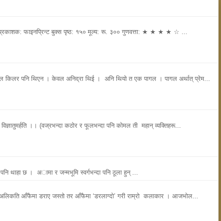
रकाशक: फाइनप्रिन्ट बुक्स पृष्ठ: १५० मूल्य: रू. ३०० गुणवत्ता: ★ ★ ★ ★ ☆ ...
ियल किलर पनि थिएन । केवल अनिद्रा थिई । अनि थियो त एक पागल । पागल अर्थात् प्रेम...
 विज्ञातुमर्हति ।। (वज्रभन्दा कठोर र फूलभन्दा पनि कोमल ती महान् व्यक्तिहरू...
थ पनि थाहा छ । अामा र जन्मभूमि स्वर्गभन्दा पनि ठूला हुन् ...
०, अलिकति आँफैमा डराए जस्तो तर आँफैमा ‘डरलाग्दो’ गरी राम्रो कलाकार । आजभोल...