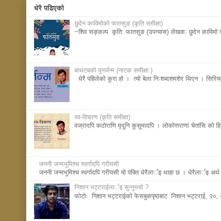
धेरै पढिएकाे
छुदेन काविमोको फातसुङ (कृति समीक्षा)
~शिव सङ्कल्प कृति: फातसुङ (उपन्यास) लेखक: छुदेन काविमो प्
बाथटबकाे पुनर्जन्म (नाटक समीक्षा )
धेरै पहिलेको कुरा हो । त्यो बेला निःशब्दशमशेर थिएन । सिर
स्व-विचरण (कृति समीक्षा)
वज्रादपि कठोराणि मृदूनि कुसुमादपि । लोकोत्तराणां चेतांसि को हि
जननी जन्मभूमिश्च स्वर्गादपि गरीयसी
जननी जन्मभूमिश्च स्वर्गादपि गरीयसी याे पंक्ति धेरैलार्इ थाहा छ । धेरैलार्इ अर्
निशान भट्टराईलार्इ सुन्नुभयाे ?
फाेटाेः निशान भट्टराईकाे फेसबुकपृष्ठबाट निशान भट्टराई, २