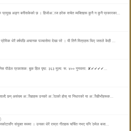
े एक प्रमुख अङ्ग बनीसकेकाे छ । हिजाेअाज हरेक सचेत व्यक्तिहरू कुनै न कुनै प्रकारका...
प्रेमिक धेरै वर्षपछि अचानक पञ्चासेमा देखा परे । यी तिनै मित्रहरू थिए जसले केही ...
गनेस पौडेल प्रकाशक: बुक हिल पृष्ठ: ३६३ मूल्य: रू. ४०० गुणवत्ता: ✘✔✔✔✔...
नियाल्दै छन् असंख्य अाँखाहरू उनकाे अाेठकाे हाेस् या निधारकाे या अाँखीभाैहरूक...
)
्काेटासँग संयुक्त रूपमा । उनका धेरै राम्रा गीतहरू चर्चित नभए पनि 'ठमेल बजा...