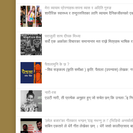
मेरा व्यायाम प्रेरणाहरूःसपना व्यास र अदिति गुरुङ
शारीरिक स्वास्थ्य र तन्दुररुस्तिका लागि व्यायाम दैनिकजीवनका
पराजुली सत्य दीपक मिथ्या
सधैँ एक अर्काका विचारका समानान्तर मत राख्ने मित्रहरू भाषिक र 
पैतालामुनि के छ ?
~शिव सङ्कल्प (कृति समीक्षा ) कृति: पैताला (उपन्यास) लेखक: 
नारी-रस
एउटी नारी, ती प्रत्येक अनुहार हुन् जाे सचेत छन् कि उनलार्इ 
'ठमेल बजार'का गीतकार भन्छन् 'दाइ नभन्नु ल !' (भिडियाे अन्तर्वार्ता
सबिन एकतारे ले धेरै गीत लेखेका छन् । धेरै जसाे कालीप्रसाद बास