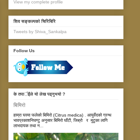
View my complete profile
शिव सङ्कल्पकाे चिरिबिरि
Tweets by Shiva_Sankalpa
Follow Us
के तपार्इँले याे लेख पढ्नुभयाे ?
बिमिरो
हाम्रा घरमा फलेको बिमिरो (Citrus medica) . आयुर्वेदको ग्रन्थ
भावप्रकाशनिघण्टु अनुसार बिमिरो घाँटी, जिब्रो र मुटुका लागि
लाभदायक तथा न...